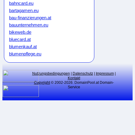
bahncard.eu
bartagamen.eu
bau-finanzierungen.at
bauunternehmen.eu
bikeweb.de
bluecard.at
blumenkauf.at
blumenpflege.eu
börsenmakler.eu
botendienste.at
Nutzungsbedingungen
|
Datenschutz
|
Impressum
|
branchen-verzeichnis.at
Kontakt
cardgame.at
Copyright
© 2002-2026: DomainPool.at Domain-
Service
cardgames.at
catch-domain.eu
catchdomain.eu
catchdomains.eu
cerankochfeld.eu
clicktip.com
climate-hoax.eu