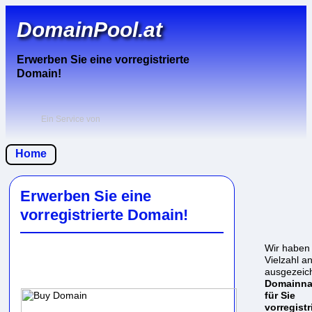
DomainPool.at
Erwerben Sie eine vorregistrierte
Domain!
Ein Service von
Home
Erwerben Sie eine
vorregistrierte Domain!
Wir haben
Vielzahl a
ausgezeic
Domainn
für Sie
vorregistr