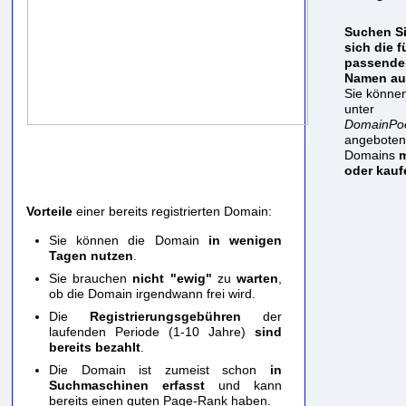
Suchen S
sich die f
passende
Namen au
Sie können
unter
DomainPoo
angebote
Domains
m
oder kauf
Vorteile
einer bereits registrierten Domain:
Sie können die Domain
in wenigen
Tagen nutzen
.
Sie brauchen
nicht "ewig"
zu
warten
,
ob die Domain irgendwann frei wird.
Die
Registrierungsgebühren
der
laufenden Periode (1-10 Jahre)
sind
bereits bezahlt
.
Die Domain ist zumeist schon
in
Suchmaschinen erfasst
und kann
bereits einen guten Page-Rank haben.